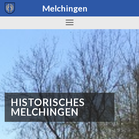
Skip
Melchingen
to
content
HISTORISCHES
MELCHINGEN